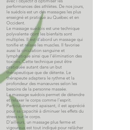
avec l’objectif d’optimiser les
performances des athlètes. De nos jours,
le suédois est un des massages les plus
enseigné et pratiqué au Québec et en
Occident.
Le massage suédois est une technique
polyvalente dont les bienfaits sont
multiples. Il est d’abord un massage qui
tonifie et relaxe les muscles. Il favorise
aussi la circulation sanguine et
lymphatique ainsi que l’élimination des
toxines. Cette technique peut être
pratiquée autant dans un but
thérapeutique que de détente. Le
thérapeute adaptera le rythme et la
profondeur des manœuvres selon les
besoins de la personne massée.
Le massage suédois permet de détendre
et relaxer le corps comme l’esprit.
Particulièrement apaisant, il est apprécié
pour sa capacité à diminuer les effets du
stress sur le corps.
D’ailleurs, un massage plus ferme et
vigoureux est tout indiqué pour relâcher