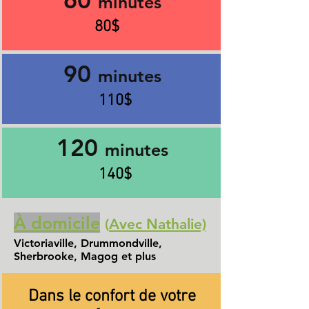
60
minutes
80$
90
minutes
110$
120
minutes
140$
À domicile
(
Avec Nathalie)
Victoriaville, Drummondville,
Sherbrooke, Magog et plus
Dans le confort de votre