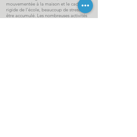
mouvementée à la maison et le cadre
rigide de l’école, beaucoup de stress peut
être accumulé. Les nombreuses activités
sportives, un sac à dos mal ajusté et des
douleurs de croissance s’ajoutent à ces
sources de tension.
Le massage peut également être vécu
comme un moment parents-enfants
privilégié grâce à un soin de
massothérapie en duo ou en apprenant
quelques techniques de massage auprès
du thérapeute pour les essayer à la
maison.
Massage de détente
RÉSERVER / PRENDRE RENDEZ-VOUS