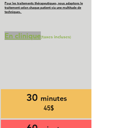
Pour les traitements thérapeutiques, nous adaptons le
traitement selon chaque patient via une multitude de
techniques.
En clinique
taxes incluses
(
)
30
minutes
45$