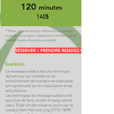
120
minutes
140$
**Nous vous remercions d'honorer vos rendez-
vous et si vous avez à déplacer un rendez-vous le
faire 24 heures d'avance si possible.
RÉSERVER / PRENDRE RENDEZ-VOUS
Suédois:
Le massage suédois est une technique
dynamique qui consiste en un
enchaînement de manœuvres exécutées
principalement sur la musculature et les
articulations.
Les techniques du massage suédois ont
pour but de faire circuler le sang vers le
cœur. Elles ont été mises au point par le
suédois Pehr Heinrick Ling (1776-1839)