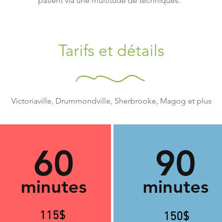
patient via une multitude de techniques.
Tarifs et détails
Victoriaville, Drummondville, Sherbrooke, Magog et plus
60
90
minutes
minutes
115$
150$