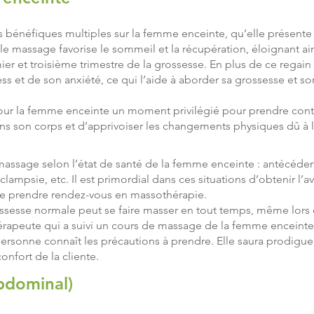
 bénéfiques multiples sur la femme enceinte, qu’elle présente
le massage favorise le sommeil et la récupération, éloignant ains
ier et troisième trimestre de la grossesse. En plus de ce regai
ess et de son anxiété, ce qui l’aide à aborder sa grossesse et
our la femme enceinte un moment privilégié pour prendre conta
ns son corps et d’apprivoiser les changements physiques dû à l
u massage selon l’état de santé de la femme enceinte : antécéde
clampsie, etc. Il est primordial dans ces situations d’obtenir l’
 de prendre rendez-vous en massothérapie.
ossesse normale peut se faire masser en tout temps, même lors 
thérapeute qui a suivi un cours de massage de la femme encein
sonne connaît les précautions à prendre. Elle saura prodiguer
onfort de la cliente.
bdominal)