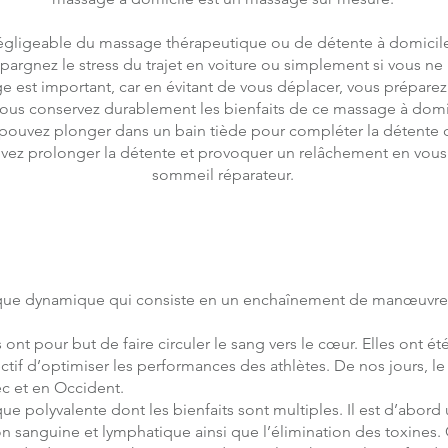
égligeable du massage thérapeutique ou de détente à domicile e
épargnez le stress du trajet en voiture ou simplement si vous n
ge est important, car en évitant de vous déplacer, vous prépare
vous conservez durablement les bienfaits de ce massage à domi
ouvez plonger dans un bain tiède pour compléter la détente d
vez prolonger la détente et provoquer un relâchement en vous l
sommeil réparateur.
que dynamique qui consiste en un enchaînement de manœuvres
t pour but de faire circuler le sang vers le cœur. Elles ont ét
ectif d’optimiser les performances des athlètes. De nos jours, 
c et en Occident.
 polyvalente dont les bienfaits sont multiples. Il est d’abord 
ation sanguine et lymphatique ainsi que l’élimination des toxines