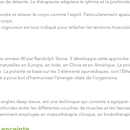
ue de détente. Le thérapeute adaptera le rythme et la profond
re et relaxer le corps comme l’esprit. Particulièrement apaisan
 corps.
 vigoureux est tout indiqué pour relâcher les tensions musculair
les années 40 par Randolph Stone. Il développe cette approche
turelles en Europe, en Inde, en Chine et en Amérique. Le prin
. La polarité se base sur les 5 éléments ayurvédiques, soit l’Éther,
 a pour but d’harmoniser l’énergie vitale de l’organisme.
anglais deep tissue, est une technique qui consiste à agripper et
profondes entre les différentes couches de muscles et les fasc
emment employée en massothérapie clinique, en kinésithérapie
 enceinte